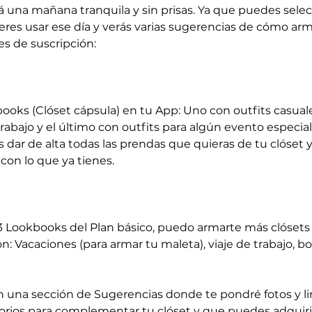
á una mañana tranquila y sin prisas. Ya que puedes selecc
res usar ese día y verás varias sugerencias de cómo arma
s de suscripción:
ooks (Clóset cápsula) en tu App: Uno con outfits casuale
trabajo y el último con outfits para algún evento especial
dar de alta todas las prendas que quieras de tu clóset y
on lo que ya tienes.
 Lookbooks del Plan básico, puedo armarte más clósets 
n: Vacaciones (para armar tu maleta), viaje de trabajo, b
 una sección de Sugerencias donde te pondré fotos y lin
orios para complementar tu clóset y que puedes adquirir