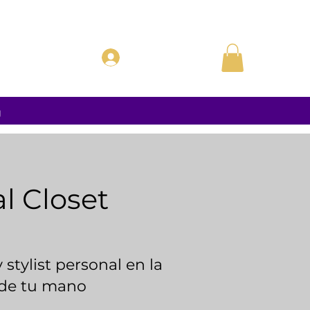
Iniciar sesión
g
al Closet
y stylist personal en la
de tu mano