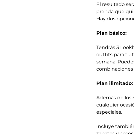
El resultado ser
prenda que quie
Hay dos opcione
Plan básico:
Tendrás 3 Lookb
outfits para tu 
semana. Puedes 
combinaciones c
Plan ilimitado:
Además de los 3
cualquier ocasió
especiales. 
Incluye también
zapatos y acces