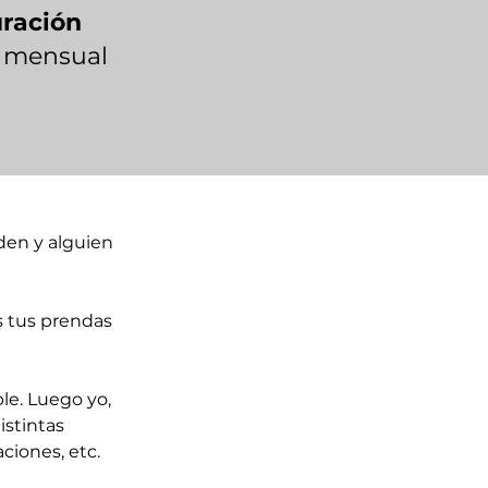
ración
 mensual
den y alguien 
s tus prendas 
le. Luego yo, 
stintas 
ciones, etc.