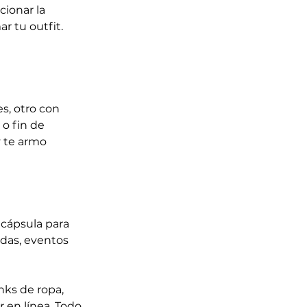
ionar la 
r tu outfit. 
s, otro con 
 o fin de 
 te armo 
cápsula para 
odas, eventos 
ks de ropa, 
 en línea. Todo 