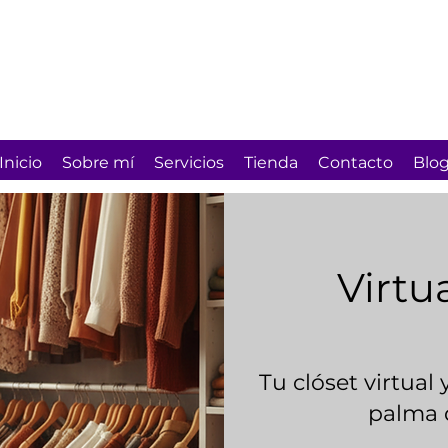
Inicio
Sobre mí
Servicios
Tienda
Contacto
Blo
Virtu
Tu clóset virtual 
palma 