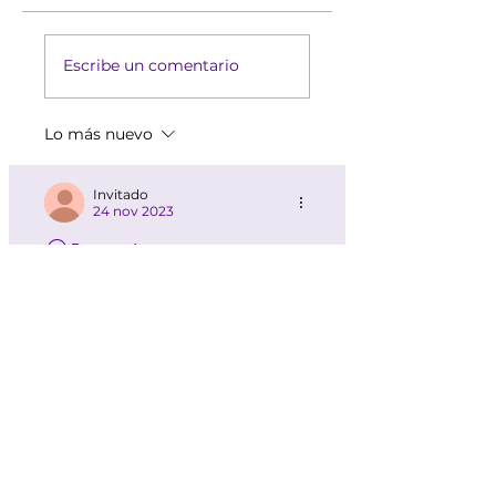
Escribe un comentario
Lo más nuevo
Invitado
24 nov 2023
Destacado
Hola soy Mariana Padilla, mi 
experiencia con la asesoría básica 
y colorimetría fue excelente. Me 
gustó el ambiente agradable y 
profesional, mi asesora Ileana me 
proporcionó información muy 
útil de los colores y tonos que me 
favorecen lo cual me facilitara 
muchísimo en el momento de 
comprar ropa en las tiendas. 