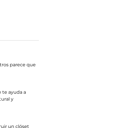
tros parece que
e te ayuda a
tural y
uir un clóset