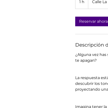
1 h
1
Calle La
Reservar ahora
Descripción d
¿Alguna vez has 
te apagan?
La respuesta est
descubrir los ton
proyectando una
Imagina tener la 