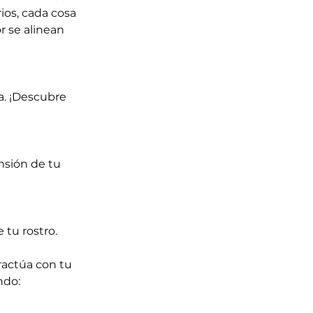
ios, cada cosa
r se alinean
a. ¡Descubre
nsión de tu
 tu rostro.
ractúa con tu
ndo: